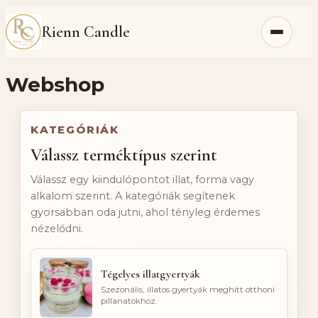
Rienn Candle
Menü
Webshop
KATEGÓRIÁK
Válassz terméktípus szerint
Válassz egy kiindulópontot illat, forma vagy
alkalom szerint. A kategóriák segítenek
gyorsabban oda jutni, ahol tényleg érdemes
nézelődni.
Tégelyes illatgyertyák
Szezonális, illatos gyertyák meghitt otthoni
pillanatokhoz.