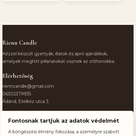
Rienn Candle
Kézzel készült gyertyák, illatok és apró ajándékok,
amelyek meghitt pillanatokat visznek az otthonokba.
Elérhetőség
rienncandle@gmail.com
06302379935
Ádánd, Etelköz utca 3.
Közösség
Fontosnak tartjuk az adatok védelmét
Facebook
A böngészési élmény fokozása, a személyre szabott
Instagram