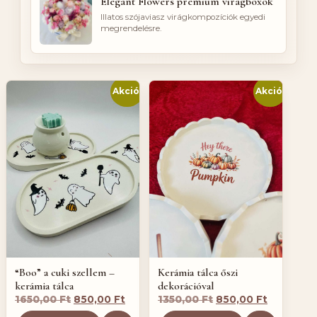
Elegant Flowers prémium virágboxok
Illatos szójaviasz virágkompozíciók egyedi
megrendelésre.
Akció!
Akció!
“Boo” a cuki szellem –
Kerámia tálca őszi
kerámia tálca
dekorációval
Original
Current
Original
Current
1650,00
Ft
850,00
Ft
1350,00
Ft
850,00
Ft
price
price
price
price