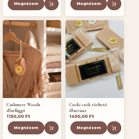
was:
is:
was:
is:
Megnézem
Megnézem
1650,00 Ft.
850,00 Ft.
1350,00 Ft.
850,00 Ft
Cashmere Woods
Csoki csók törhető
illatfüggő
illatviasz
1150,00
Ft
1450,00
Ft
Megnézem
Megnézem