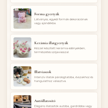
Forma gyertyák
Látványos, egyedi formák dekorációnak
vagy ajándékba.
Kerámia illatgyertyák
Kézzel készített kerámia edényekben,
természetes szójaviasszal.
Illatviaszok
Intenzív illatok párologtatóba, évszakhoz és
hangulathoz választva.
Autóillatosító
Elegáns illatosítók autóba, gardróbba vagy