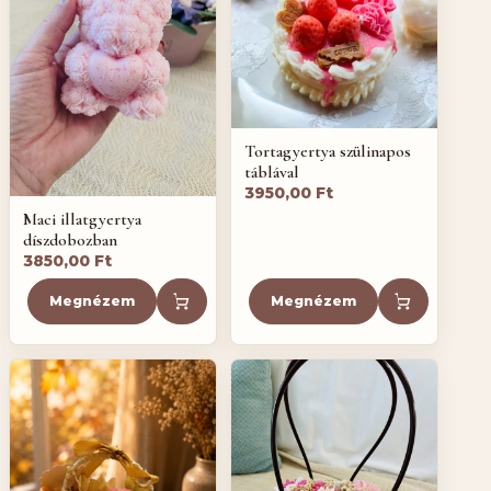
Tortagyertya szülinapos
táblával
3950,00
Ft
Maci illatgyertya
díszdobozban
3850,00
Ft
Megnézem
Megnézem