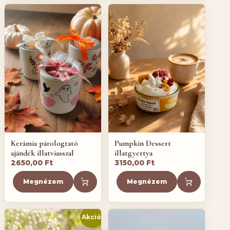
Kerámia párologtató
Pumpkin Dessert
ajándék illatviasszal
illatgyertya
2650,00
Ft
3150,00
Ft
Megnézem
Megnézem
Akció!