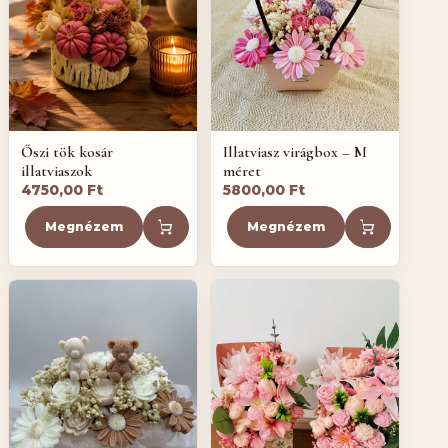
Őszi tök kosár
Illatviasz virágbox – M
illatviaszok
méret
4750,00
Ft
5800,00
Ft
Megnézem
Megnézem