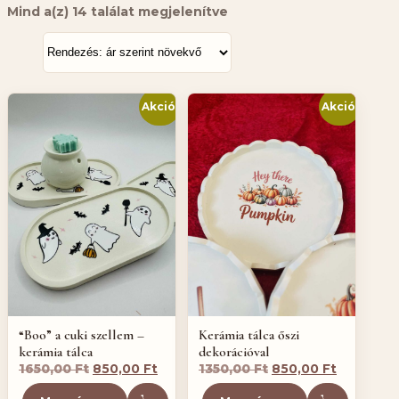
Sorted
Mind a(z) 14 találat megjelenítve
by
price:
low
to
high
Akció!
Akció!
“Boo” a cuki szellem –
Kerámia tálca őszi
kerámia tálca
dekorációval
Original
Current
Original
Current
1650,00
Ft
850,00
Ft
1350,00
Ft
850,00
Ft
price
price
price
price