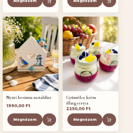
was:
is:
was:
is:
Megnézem
Megnézem
1650,00 Ft.
850,00 Ft.
1350,00 Ft.
850,00 Ft
Nyári kerámia asztaldísz
Gyümölcs krém
illatgyertya
1990,00
Ft
2250,00
Ft
Megnézem
Megnézem