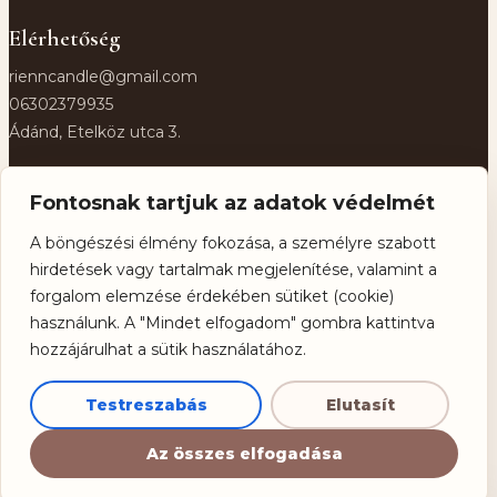
Elérhetőség
rienncandle@gmail.com
06302379935
Ádánd, Etelköz utca 3.
Közösség
Fontosnak tartjuk az adatok védelmét
Facebook
A böngészési élmény fokozása, a személyre szabott
Instagram
hirdetések vagy tartalmak megjelenítése, valamint a
TikTok
forgalom elemzése érdekében sütiket (cookie)
használunk. A "Mindet elfogadom" gombra kattintva
Információ
hozzájárulhat a sütik használatához.
ÁSZF
Szállítás és fizetés
Testreszabás
Elutasít
Adatkezelés
Az összes elfogadása