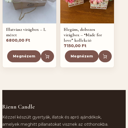
Illatviasz virágbox – L
Elegáns, dobozos
méret
virágbox – “Made for
love” kollekció
6800,00
Ft
7150,00
Ft
Megnézem
Megnézem
Rienn Candle
Kézzel készült gyertyák, illatok és apró ajándékok,
amelyek meghitt pillanatokat visznek az otthonokba.